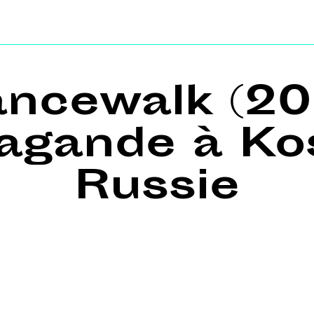
Dancewalk (20
pagande à Ko
Russie