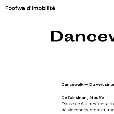
Foofwa d’Imobilité
Dancew
Dancewalk — Du vert sinon 
De l’air sinon j’étouffe
Danse de 6 kilomètres à 4
de Vincennes, premier tronç