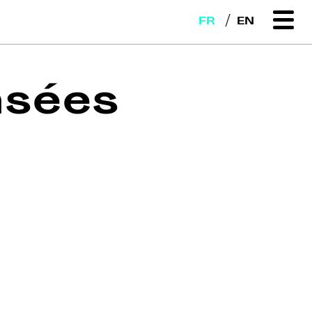
FR
EN
nsées