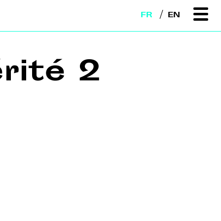
FR
EN
rité 2