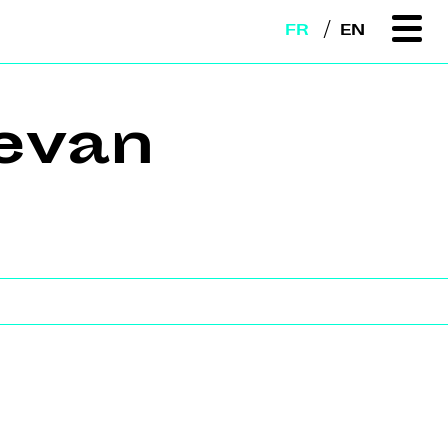
FR
EN
evan