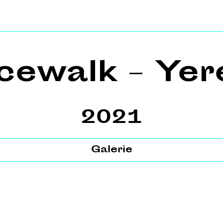
cewalk – Yer
2021
Galerie