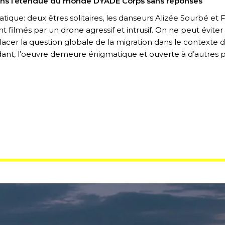
 dans l’étendue du monde DYADE Corps sans réponses
ique: deux êtres solitaires, les danseurs Alizée Sourbé et F
t filmés par un drone agressif et intrusif. On ne peut évit
placer la question globale de la migration dans le contexte de
dant, l’oeuvre demeure énigmatique et ouverte à d’autres 