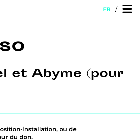
FR
so
el et Abyme (pour
ition-installation, ou de
our du don.