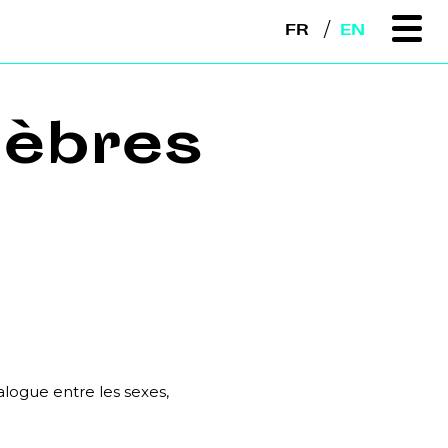
FR
EN
nèbres
alogue entre les sexes,