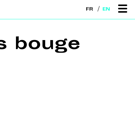
FR
EN
s bouge