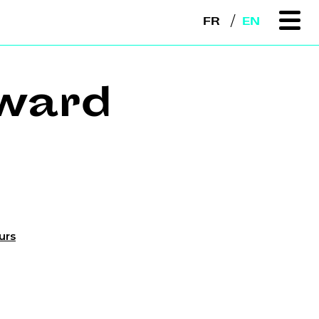
FR
EN
ward
m
urs