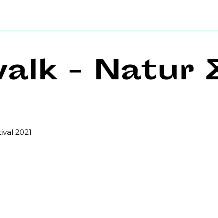
lk - Natur 
ival 2021