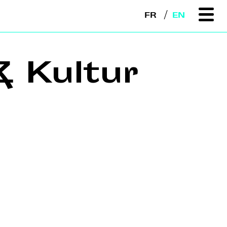
FR
EN
& Kultur