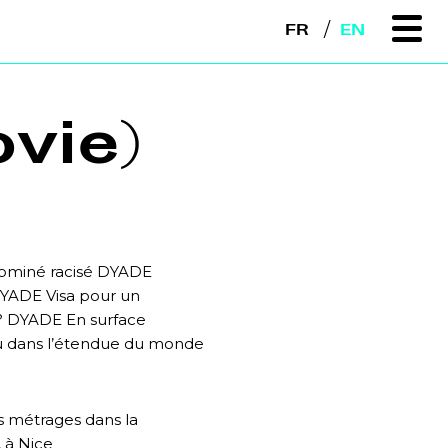
FR
EN
vie)
dominé racisé DYADE
DYADE Visa pour un
 ? DYADE En surface
au dans l’étendue du monde
ts métrages dans la
, à Nice