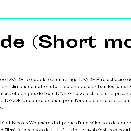
de (Short mo
ée DYADE Le couple est un refuge DYADE Être ostracisé 
 climatique notre futur sera une vie d’exil sur les eaux 
its et dangers de l’eau DYADE La vie est-elle une prison
tude DYADE Une embarcation pour l’errance entre ciel et e
es
té et Nicolas Wagnières fait partie d’une sélection de cour
e Film
“, à l’occasion de l’UFTC – Un Festival c’est trop court