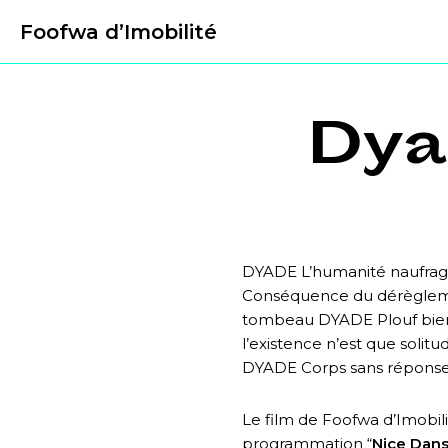
Foofwa d’Imobilité
Dya
DYADE L’humanité naufrag
Conséquence du dérèglement
tombeau DYADE Plouf bienfa
l’existence n’est que soli
DYADE Corps sans répons
Le film de Foofwa d’Imobili
programmation “
Nice Dans