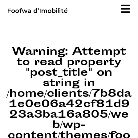
Foofwa d’Imobilité
Warning
: Attempt
to read property
"post_title" on
string in
/home/clients/7b8da
1e0e06a42cf81d9
23a3ba16a805/we
b/wp-
content/themes/foo