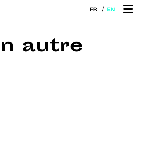
FR
EN
n autre