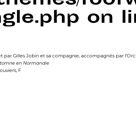
/themes/foof
ngle.php
on l
et par Gilles Jobin et sa compagnie, accompagnés par l’O
Automne en Normandie
uviers, F