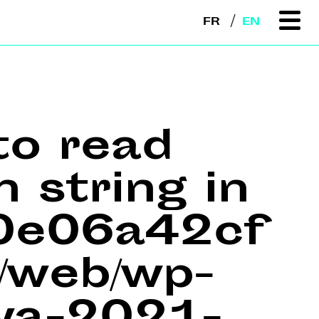
FR
EN
to read
n string in
e0e06a42cf
web/wp-