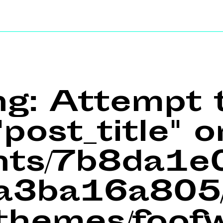
ng
: Attempt 
post_title" o
ents/7b8da1
a3ba16a805/