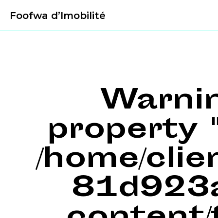
Foofwa d’Imobilité
Warni
property "
/home/cli
81d923