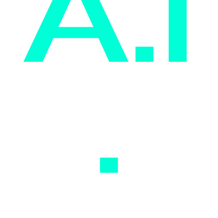
A.I
.