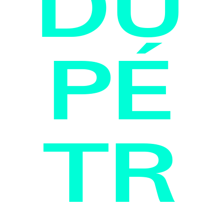
DU
PÉ
TR