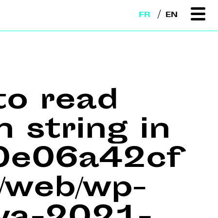
FR
EN
to read
n string in
e0e06a42cf
web/wp-