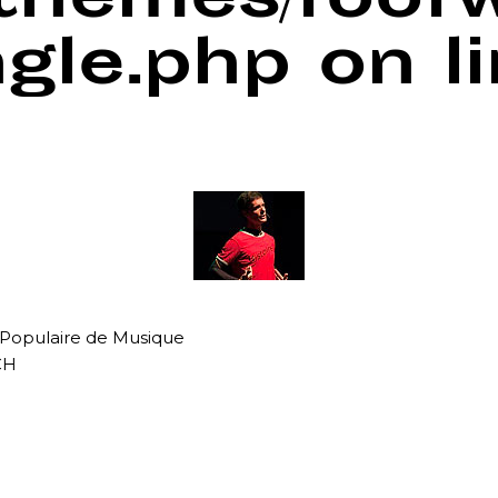
/themes/foof
ngle.php
on l
 Populaire de Musique
CH