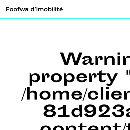
Foofwa d’Imobilité
Warni
property "
/home/cli
81d923