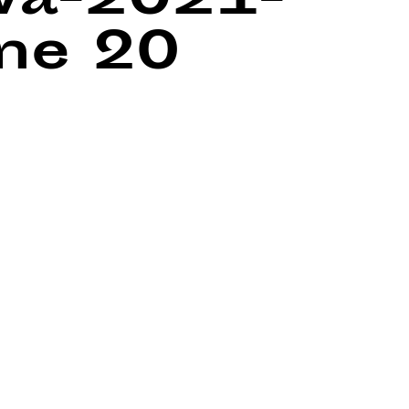
wa-2021-
ine
20