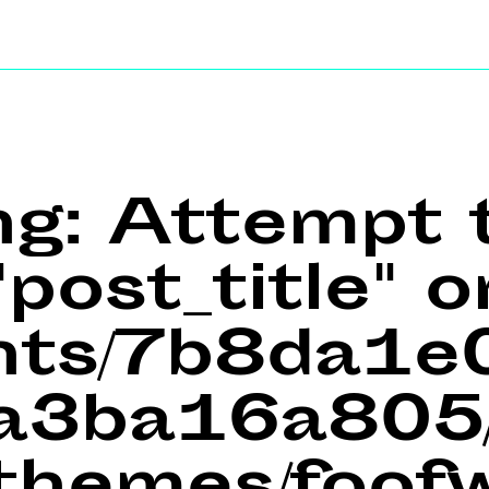
ng
: Attempt 
post_title" o
ents/7b8da1
a3ba16a805/