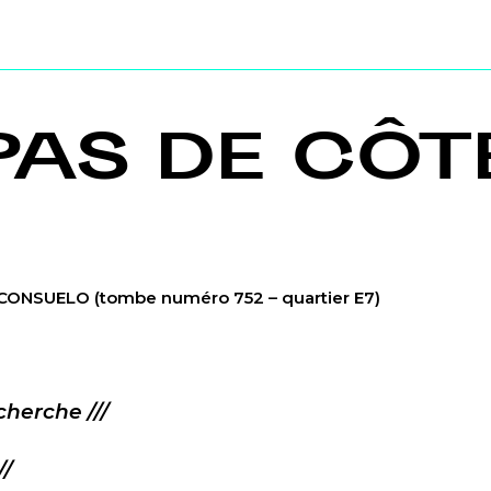
PAS DE CÔT
z CONSUELO
(tombe numéro 752 – quartier E7)
herche ///
//