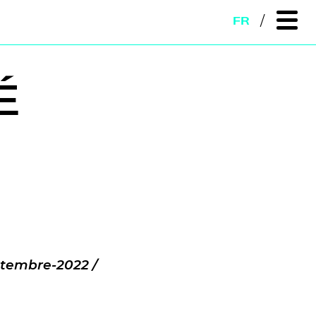
FR
É
ptembre-2022 /