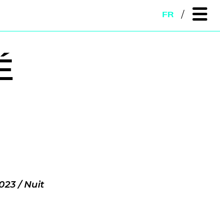
FR
É
023 / Nuit