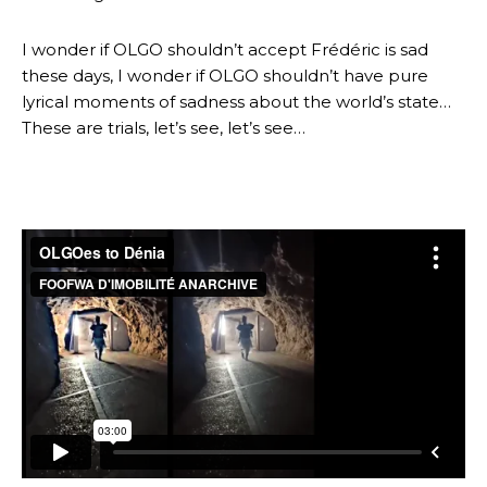
I wonder if OLGO shouldn’t accept Frédéric is sad
these days, I wonder if OLGO shouldn’t have pure
lyrical moments of sadness about the world’s state…
These are trials, let’s see, let’s see…