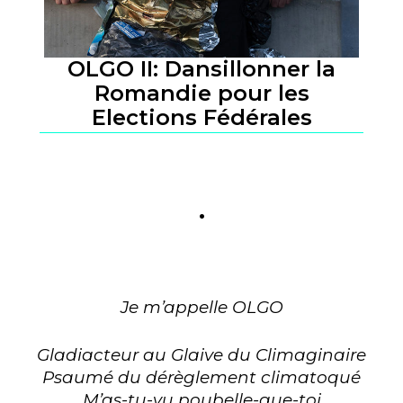
OLGO II: Dansillonner la
Romandie pour les
Elections Fédérales
.
Je m’appelle OLGO
Gladiacteur au Glaive du Climaginaire
Psaumé du dérèglement climatoqué
M’as-tu-vu poubelle-que-toi