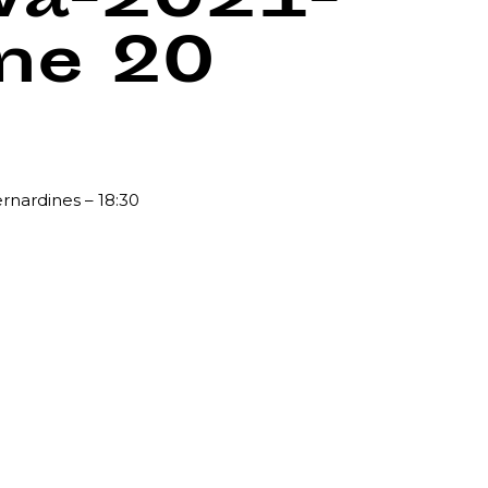
wa-2021-
ine
20
rnardines – 18:30