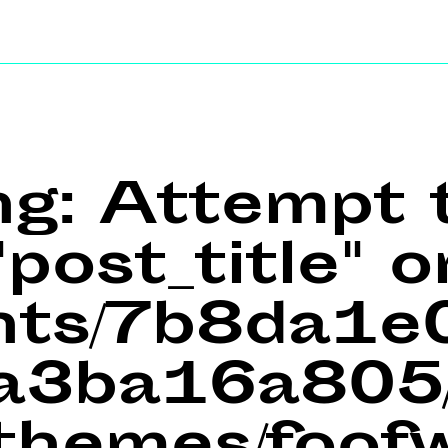
ng
: Attempt 
post_title" o
ents/7b8da1
a3ba16a805/