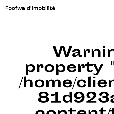
Foofwa d’Imobilité
Warni
property "
/home/cli
81d923