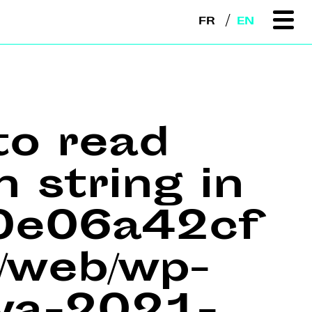
FR
EN
to read
n string in
e0e06a42cf
web/wp-