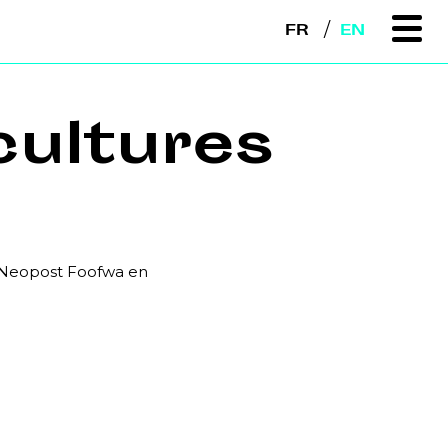
FR
EN
 cultures
e Neopost Foofwa en