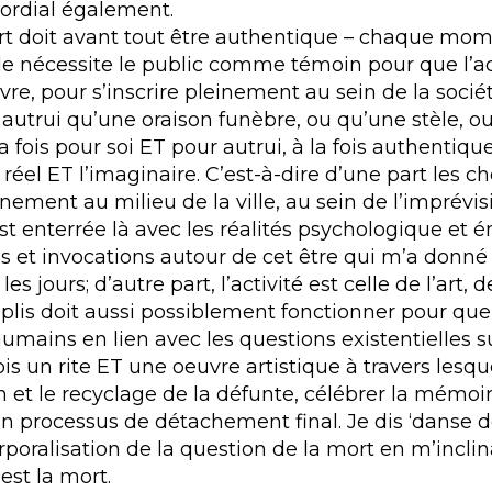
mordial également.
doit avant tout être authentique – chaque moment
lle nécessite le public comme témoin pour que l’a
re, pour s’inscrire pleinement au sein de la sociét
 autrui qu’une oraison funèbre, ou qu’une stèle, ou
fois pour soi ET pour autrui, à la fois authentiqu
e réel ET l’imaginaire. C’est-à-dire d’une part les c
nement au milieu de la ville, au sein de l’imprévis
t enterrée là avec les réalités psychologique et 
 et invocations autour de cet être qui m’a donné l
s jours; d’autre part, l’activité est celle de l’art, d
plis doit aussi possiblement fonctionner pour quel
mains en lien avec les questions existentielles sur
s un rite ET une oeuvre artistique à travers lesqu
on et le recyclage de la défunte, célébrer la mémoi
un processus de détachement final. Je dis ‘danse de 
rporalisation de la question de la mort en m’inc
est la mort.