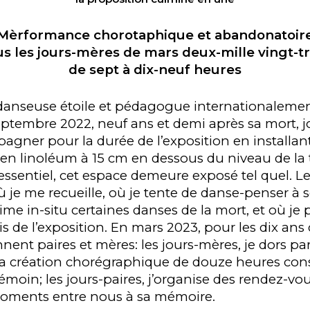
Mèrformance chorotaphique et abandonatoir
us les jours-mères de mars deux-mille vingt-tr
de sept à dix-neuf heures
danseuse étoile et pédagogue internationaleme
septembre 2022, neuf ans et demi après sa mort, 
pagner pour la durée de l’exposition en installa
 en linoléum à 15 cm en dessous du niveau de la 
l’essentiel, cet espace demeure exposé tel quel. L
 je me recueille, où je tente de danse-penser à 
ime in-situ certaines danses de la mort, et où j
is de l’exposition. En mars 2023, pour les dix ans
nnent paires et mères: les jours-mères, je dors parf
e la création chorégraphique de douze heures con
témoin; les jours-paires, j’organise des rendez-vo
oments entre nous à sa mémoire.