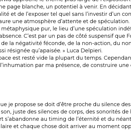
une page blanche, un potentiel à venir. En décida
té et de l’exposer tel quel sans l’investir d’un co
taure une atmosphère d’attente et de spéculation. 
étaphysique pur, le lieu d’une spéculation indéfi
absence. C’est par un pas de côté suspensif que F
de la négativité féconde, de la non-action, du non-
i résignée qu’apaisée. » Luca Delpieri.
ce est resté vide la plupart du temps. Cependant,
’inhumation par ma présence, de construire une 
 je propose se doit d’être proche du silence de
on, juste des silences de corps, des sonorités de
s’abandonne au timing de l’éternité et du néant:
ulaire et chaque chose doit arriver au moment opp