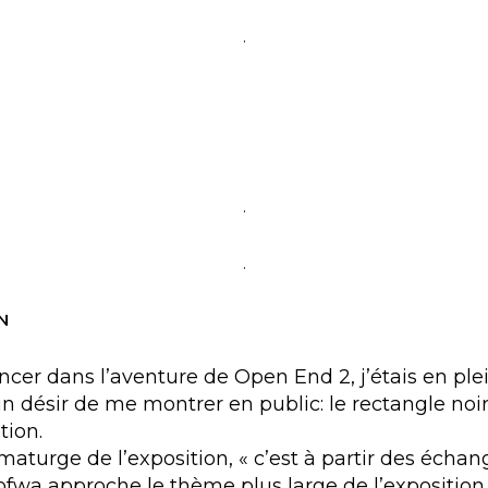
.
.
.
N
 dans l’aventure de Open End 2, j’étais en plei
désir de me montrer en public: le rectangle noir s
tion.
urge de l’exposition, « c’est à partir des échan
fwa approche le thème plus large de l’exposition. Il