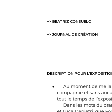
–>
BEATRIZ CONSUELO
–>
JOURNAL DE CRÉATION
DESCRIPTION POUR L’EXPOSITIO
Au moment de me lancer
compagnie et sans aucun 
tout le temps de l’exposi
Dans les mots du dramat
et Luca Depietri, que Foo