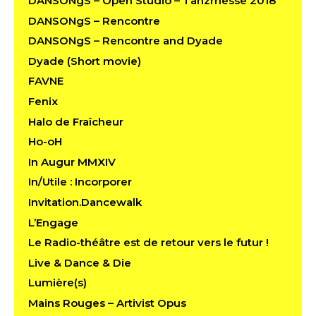
DANSONgS – Open Studio – Tanzmesse 2018
DANSONgS – Rencontre
DANSONgS – Rencontre and Dyade
Dyade (Short movie)
FAVNE
Fenix
Halo de Fraîcheur
Ho-oH
In Augur MMXIV
In/Utile : Incorporer
Invitation.Dancewalk
L’Engage
Le Radio-théâtre est de retour vers le futur !
Live & Dance & Die
Lumière(s)
Mains Rouges – Artivist Opus