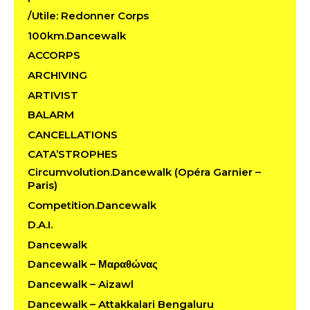
/Utile: Redonner Corps
100km.Dancewalk
ACCORPS
ARCHIVING
ARTIVIST
BALARM
CANCELLATIONS
CATA’STROPHES
Circumvolution.Dancewalk (Opéra Garnier –
Paris)
Competition.Dancewalk
D.A.I.
Dancewalk
Dancewalk – Μαραθώνας
Dancewalk – Aizawl
Dancewalk – Attakkalari Bengaluru