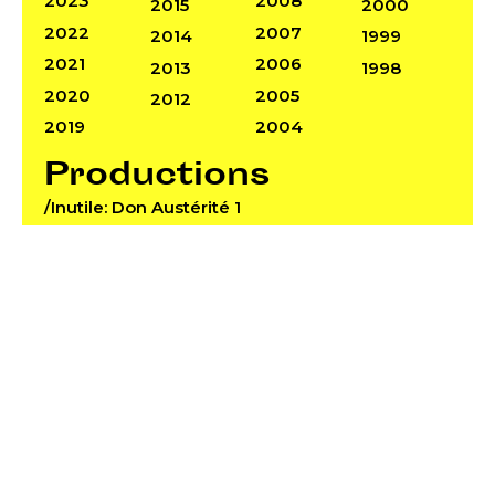
2023
2008
2015
2000
2022
2007
2014
1999
2021
2006
2013
1998
2020
2005
2012
2019
2004
Productions
/Inutile: Don Austérité 1
/Inutile: Don Austérité 2
/Inutile: Don Austérité 3
/Inutile: Don Austérité 5
/Unitile
/Utile : La lutte des cultures
/Utile: A l’abri du temps – installation
performative
/Utile: Danseurs, Musiciens, Assistantes,
Costumière, etc…