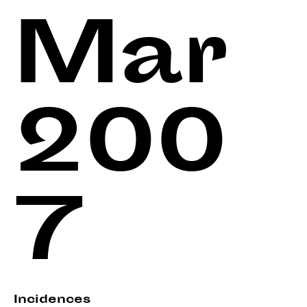
Mar
200
7
Incidences