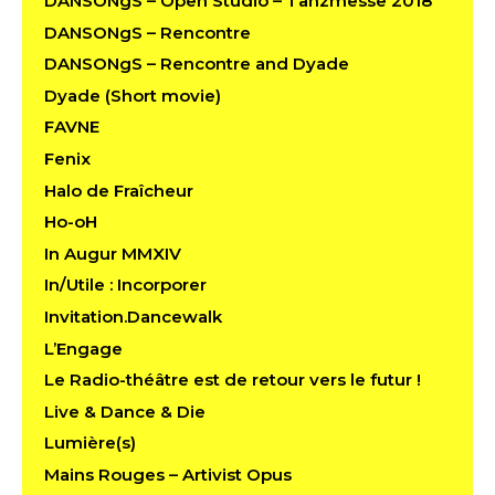
DANSONgS – Open Studio – Tanzmesse 2018
DANSONgS – Rencontre
DANSONgS – Rencontre and Dyade
Dyade (Short movie)
FAVNE
Fenix
Halo de Fraîcheur
Ho-oH
In Augur MMXIV
In/Utile : Incorporer
Invitation.Dancewalk
L’Engage
Le Radio-théâtre est de retour vers le futur !
Live & Dance & Die
Lumière(s)
Mains Rouges – Artivist Opus