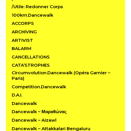
/Utile: Redonner Corps
100km.Dancewalk
ACCORPS
ARCHIVING
ARTIVIST
BALARM
CANCELLATIONS
CATA’STROPHES
Circumvolution.Dancewalk (Opéra Garnier –
Paris)
Competition.Dancewalk
D.A.I.
Dancewalk
Dancewalk – Μαραθώνας
Dancewalk – Aizawl
Dancewalk – Attakkalari Bengaluru