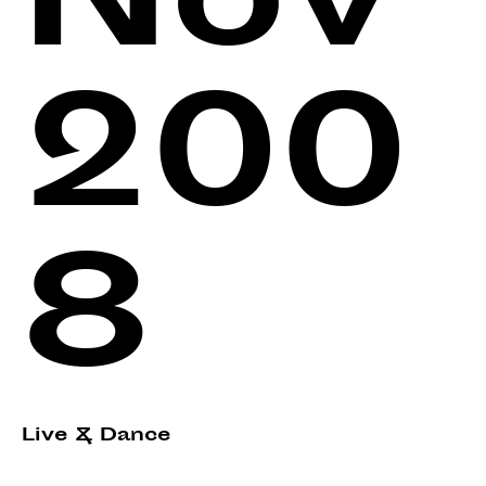
Nov
200
8
Live & Dance