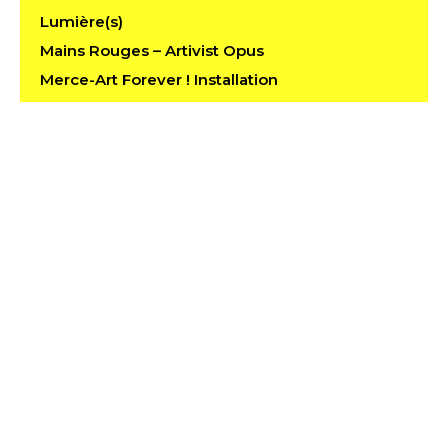
Lumière(s)
Mains Rouges – Artivist Opus
Merce-Art Forever ! Installation
Naked.Dancewalk
Partenaires Lieux et Financiers
Partenart 1
Passage
Redonner corps : Médiation
Soi-même comme un autre
Talk.Dancewalk
Utérus, pièce d’intérieur
Visit.Dancewalk
Voyage
Whistle.Dancewalk
THiRtEEn