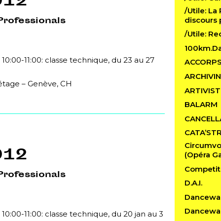
012
/Utile: La
Professionals
discours 
/Utile: R
100km.D
 10:00-11:00: classe technique, du 23 au 27
ACCORP
ARCHIVI
 étage – Genève, CH
ARTIVIST
BALARM
CANCELL
CATA’ST
Circumvo
012
(Opéra Ga
Competit
Professionals
D.A.I.
Dancewa
Dancewal
 10:00-11:00: classe technique, du 20 jan au 3