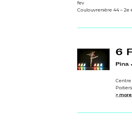
fev
Coulouvrenière 44 – 2e
6 
Pina
Centre
Poitier
> more