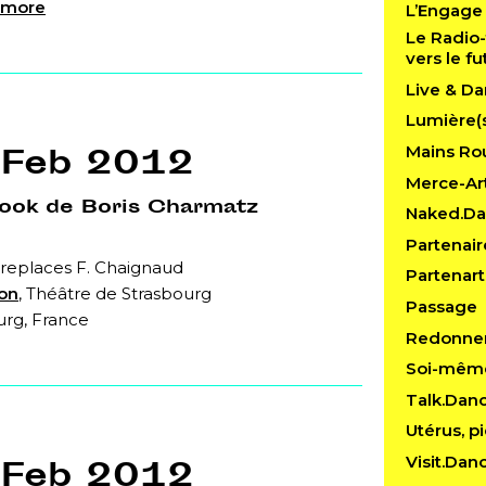
 more
L’Engage
Le Radio-
vers le fu
Live & Da
Lumière(
 Feb 2012
Mains Rou
Merce-Art
Book de Boris Charmatz
Naked.D
Partenair
replaces F. Chaignaud
Partenart
lon
, Théâtre de Strasbourg
Passage
urg, France
Redonner
Soi-mêm
Talk.Dan
Utérus, pi
Visit.Dan
 Feb 2012