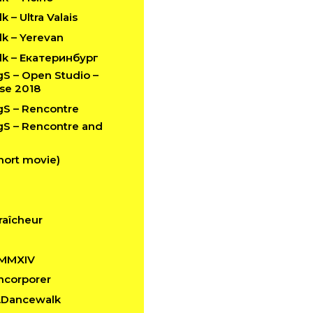
 – Ultra Valais
k – Yerevan
k – Екатеринбург
 – Open Studio –
se 2018
S – Rencontre
 – Rencontre and
hort movie)
raîcheur
 MMXIV
 Incorporer
n.Dancewalk