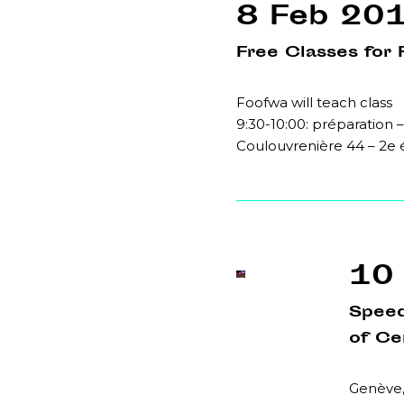
8 Feb 20
Free Classes for 
Foofwa will teach class
9:30-10:00: préparation –
Coulouvrenière 44 – 2e
10
Speed
of C
Genève,