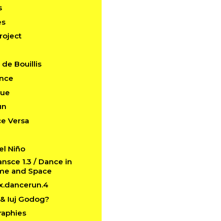
s
es
roject
de Bouillis
ance
que
un
ce Versa
el Niño
sce 1.3 / Dance in
ime and Space
x.dancerun.4
& Iuj Godog?
raphies