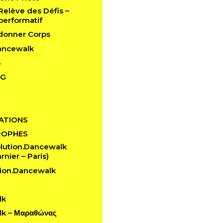
 Relève des Défis –
performatif
edonner Corps
ancewalk
S
NG
ATIONS
ROPHES
lution.Dancewalk
rnier – Paris)
ion.Dancewalk
lk
k – Μαραθώνας