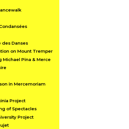
Dancewalk
s Condansées
e des Danses
ation on Mount Tremper
g Michael Pina & Merce
ire
kson in Mercemoriam
inia Project
ng of Spectacles
versity Project
ujet