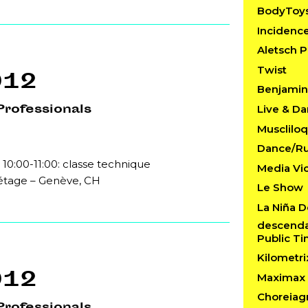
BodyToy
Incidenc
Aletsch P
Twist
012
Benjamin 
Professionals
Live & D
Musclilo
Dance/R
 10:00-11:00: classe technique
Media Vi
 étage – Genève, CH
Le Show
La Niña D
descendan
Public T
Kilometri
012
Maximax 
Choreiag