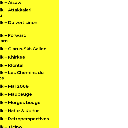
k – Aizawl
 – Attakkalari
u
 – Du vert sinon
k – Forward
ham
 – Glarus-Skt-Gallen
k – Khirkee
 – Klöntal
k – Les Chemins du
ps
k – Mai 2068
lk – Maubeuge
k – Morges bouge
 – Natur & Kultur
k – Retroperspectives
k – Ticino