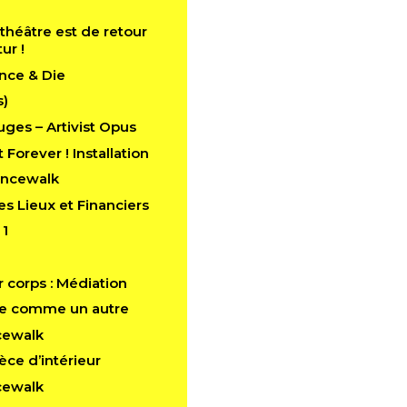
théâtre est de retour
tur !
nce & Die
s)
ges – Artivist Opus
 Forever ! Installation
ancewalk
es Lieux et Financiers
 1
 corps : Médiation
e comme un autre
cewalk
èce d’intérieur
cewalk