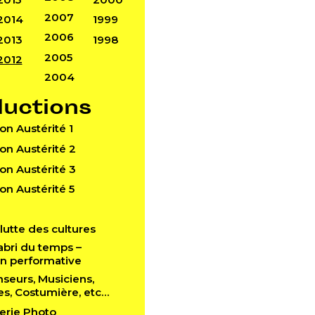
2007
2014
1999
2006
2013
1998
2005
2012
2004
ductions
Don Austérité 1
Don Austérité 2
Don Austérité 3
Don Austérité 5
a lutte des cultures
l’abri du temps –
ion performative
anseurs, Musiciens,
es, Costumière, etc…
lerie Photo