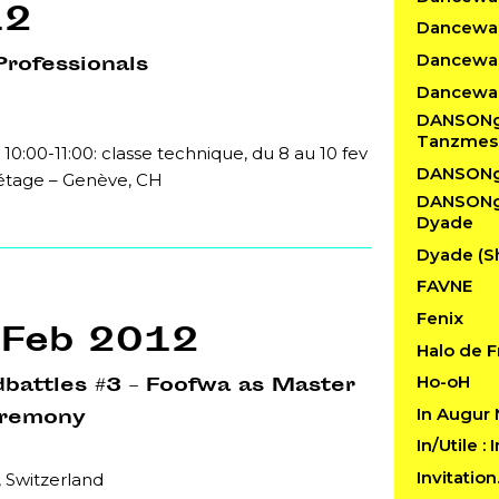
12
Dancewalk
Dancewal
Professionals
Dancewal
DANSONgS
Tanzmes
 10:00-11:00: classe technique, du 8 au 10 fev
DANSONg
 étage – Genève, CH
DANSONgS
Dyade
Dyade (S
FAVNE
Fenix
 Feb 2012
Halo de F
Ho-oH
battles #3 – Foofwa as Master
In Augur
eremony
In/Utile :
Invitatio
 Switzerland