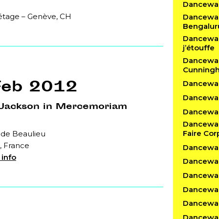
Dancewal
 étage – Genève, CH
Dancewalk
Bengalur
Dancewalk
j’étouffe
Dancewal
Cunning
Feb 2012
Dancewalk
Dancewal
 Jackson in Mercemoriam
Dancewalk
Dancewal
Faire Cor
 de Beaulieu
s, France
Dancewal
 info
Dancewa
Dancewal
Dancewalk
Dancewal
Dancewal