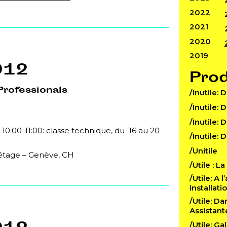
2022
2021
2020
2019
012
Pro
Professionals
/Inutile: 
/Inutile: 
/Inutile: 
 10:00-11:00: classe technique, du 16 au 20
/Inutile: 
/Unitile
 étage – Genève, CH
/Utile : L
/Utile: A 
installat
/Utile: D
Assistant
/Utile: Ga