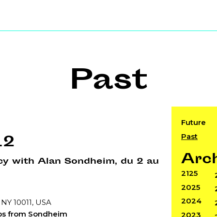
Past
Future
Past
12
Arc
y with Alan Sondheim, du 2 au
2125
2025
2024
 NY 10011, USA
ops from Sondheim
2023