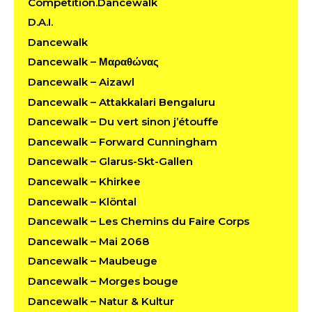
Competition.Dancewalk
D.A.I.
Dancewalk
Dancewalk – Μαραθώνας
Dancewalk – Aizawl
Dancewalk – Attakkalari Bengaluru
Dancewalk – Du vert sinon j’étouffe
Dancewalk – Forward Cunningham
Dancewalk – Glarus-Skt-Gallen
Dancewalk – Khirkee
Dancewalk – Klöntal
Dancewalk – Les Chemins du Faire Corps
Dancewalk – Mai 2068
Dancewalk – Maubeuge
Dancewalk – Morges bouge
Dancewalk – Natur & Kultur