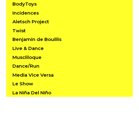
BodyToys
Incidences
Aletsch Project
Twist
Benjamin de Bouillis
Live & Dance
Muscliloque
Dance/Run
Media Vice Versa
Le Show
La Niña Del Niño
descendansce 1.3 / Dance in Public Time and
Space
Kilometrix.dancerun.4
Maximax & Iuj Godog?
Choreiagraphies