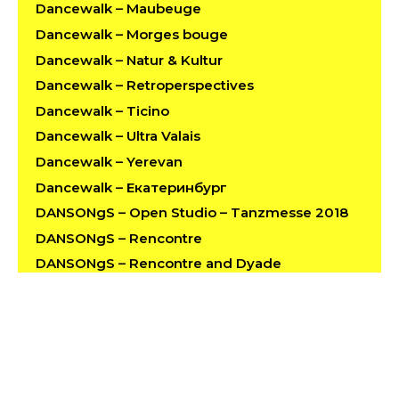
Dancewalk – Maubeuge
Dancewalk – Morges bouge
Dancewalk – Natur & Kultur
Dancewalk – Retroperspectives
Dancewalk – Ticino
Dancewalk – Ultra Valais
Dancewalk – Yerevan
Dancewalk – Екатеринбург
DANSONgS – Open Studio – Tanzmesse 2018
DANSONgS – Rencontre
DANSONgS – Rencontre and Dyade
Dyade (Short movie)
FAVNE
Fenix
Halo de Fraîcheur
Ho-oH