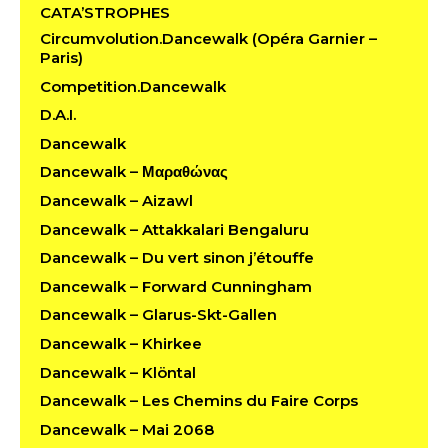
CATA’STROPHES
Circumvolution.Dancewalk (Opéra Garnier –
Paris)
Competition.Dancewalk
D.A.I.
Dancewalk
Dancewalk – Μαραθώνας
Dancewalk – Aizawl
Dancewalk – Attakkalari Bengaluru
Dancewalk – Du vert sinon j’étouffe
Dancewalk – Forward Cunningham
Dancewalk – Glarus-Skt-Gallen
Dancewalk – Khirkee
Dancewalk – Klöntal
Dancewalk – Les Chemins du Faire Corps
Dancewalk – Mai 2068