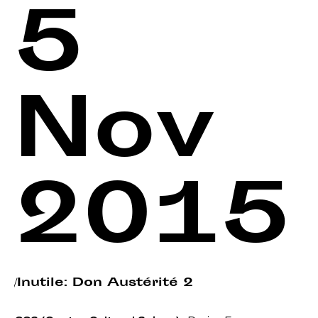
5
Nov
2015
/Inutile: Don Austérité 2