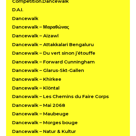
Competition.Dancewalk
D.A.I.
Dancewalk
Dancewalk – Μαραθώνας
Dancewalk – Aizawl
Dancewalk – Attakkalari Bengaluru
Dancewalk – Du vert sinon j’étouffe
Dancewalk – Forward Cunningham
Dancewalk – Glarus-Skt-Gallen
Dancewalk – Khirkee
Dancewalk – Klöntal
Dancewalk – Les Chemins du Faire Corps
Dancewalk – Mai 2068
Dancewalk – Maubeuge
Dancewalk – Morges bouge
Dancewalk – Natur & Kultur