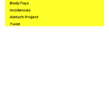
BodyToys
Incidences
Aletsch Project
Twist
Benjamin de Bouillis
Live & Dance
Muscliloque
Dance/Run
Media Vice Versa
Le Show
La Niña Del Niño
descendansce 1.3 / Dance in Public Time and
Space
Kilometrix.dancerun.4
Maximax & Iuj Godog?
Choreiagraphies