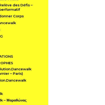
 Relève des Défis –
performatif
edonner Corps
ancewalk
S
NG
ATIONS
ROPHES
lution.Dancewalk
rnier – Paris)
ion.Dancewalk
lk
k – Μαραθώνας