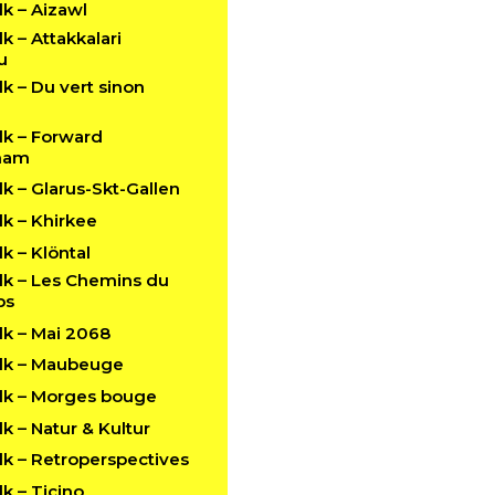
k – Aizawl
 – Attakkalari
u
 – Du vert sinon
k – Forward
ham
 – Glarus-Skt-Gallen
k – Khirkee
 – Klöntal
k – Les Chemins du
ps
k – Mai 2068
lk – Maubeuge
k – Morges bouge
 – Natur & Kultur
k – Retroperspectives
k – Ticino