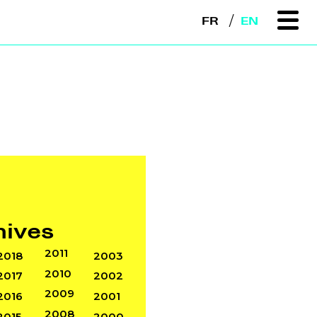
FR
EN
hives
2011
2018
2003
2010
2017
2002
2009
2016
2001
2008
2015
2000