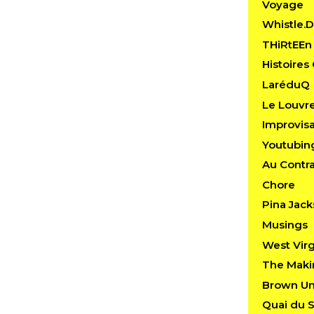
Voyage
Whistle.
THiRtEEn
Histoire
LaréduQ
Le Louvr
Improvis
Youtubin
Au Contra
Chore
Pina Jac
Musings
West Virg
The Maki
Brown Uni
Quai du S