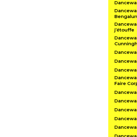
Dancewal
Dancewalk
Bengalur
Dancewalk
j’étouffe
Dancewal
Cunning
Dancewalk
Dancewal
Dancewalk
Dancewal
Faire Cor
Dancewal
Dancewa
Dancewal
Dancewalk
Dancewal
Dancewal