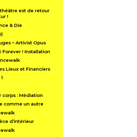
théâtre est de retour
tur !
nce & Die
s)
ges – Artivist Opus
 Forever ! Installation
ancewalk
es Lieux et Financiers
 1
 corps : Médiation
e comme un autre
cewalk
èce d’intérieur
cewalk