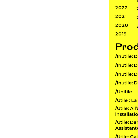
2022
2021
2020
2019
Pro
/Inutile: 
/Inutile: 
/Inutile: 
/Inutile: 
/Unitile
/Utile : L
/Utile: A 
installat
/Utile: D
Assistant
/Utile: Ga