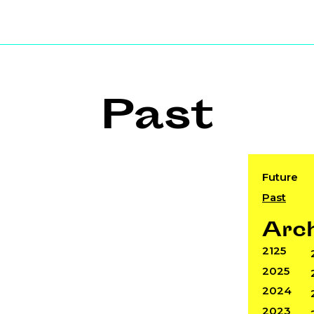
Past
Future
Past
Arc
2125
2025
2024
2023