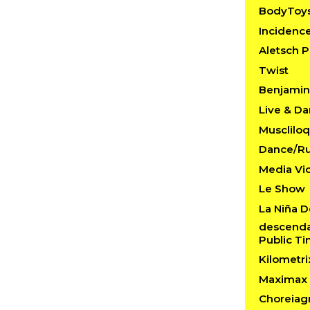
BodyToy
Incidenc
Aletsch P
Twist
Benjamin 
Live & D
Musclilo
Dance/R
Media Vi
Le Show
La Niña D
descendan
Public T
Kilometri
Maximax 
Choreiag