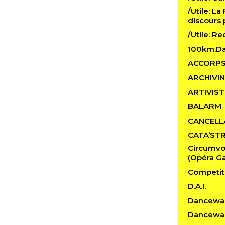
/Utile: La
discours 
/Utile: R
100km.D
ACCORP
ARCHIVI
ARTIVIST
BALARM
CANCELL
CATA’ST
Circumvo
(Opéra Ga
Competit
D.A.I.
Dancewa
Dancewal