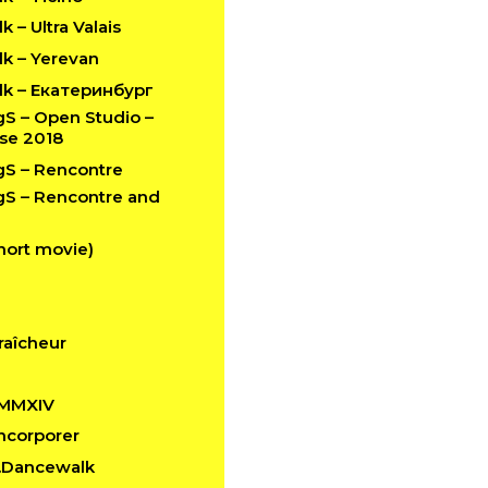
 – Ultra Valais
k – Yerevan
k – Екатеринбург
 – Open Studio –
se 2018
S – Rencontre
 – Rencontre and
hort movie)
raîcheur
 MMXIV
 Incorporer
n.Dancewalk