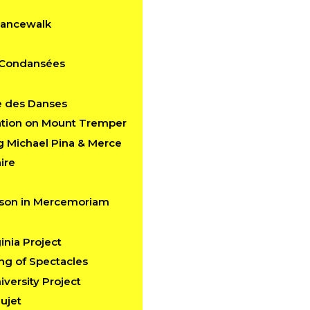
Dancewalk
s Condansées
e des Danses
ation on Mount Tremper
g Michael Pina & Merce
ire
kson in Mercemoriam
inia Project
ng of Spectacles
versity Project
ujet