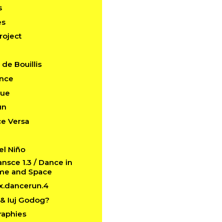
s
es
roject
de Bouillis
ance
que
un
ce Versa
el Niño
sce 1.3 / Dance in
ime and Space
x.dancerun.4
& Iuj Godog?
raphies