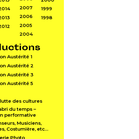
2007
2014
1999
2006
2013
1998
2005
2012
2004
ductions
Don Austérité 1
Don Austérité 2
Don Austérité 3
Don Austérité 5
a lutte des cultures
l’abri du temps –
ion performative
anseurs, Musiciens,
es, Costumière, etc…
lerie Photo