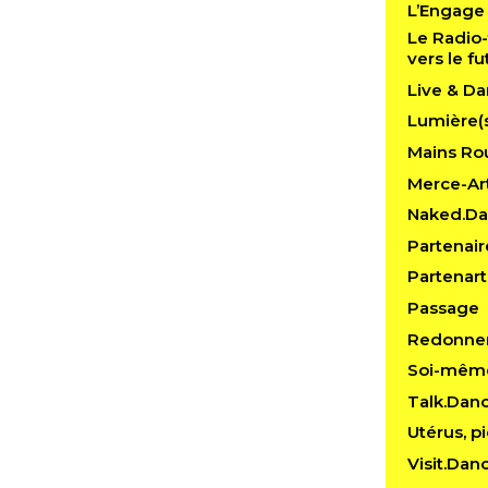
L’Engage
Le Radio-
vers le fu
Live & Da
Lumière(
Mains Rou
Merce-Art
Naked.D
Partenair
Partenart
Passage
Redonner
Soi-mêm
Talk.Dan
Utérus, pi
Visit.Dan