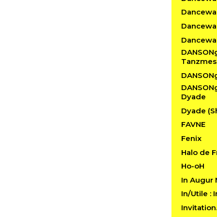
Dancewalk
Dancewal
Dancewal
DANSONgS
Tanzmes
DANSONg
DANSONgS
Dyade
Dyade (S
FAVNE
Fenix
Halo de F
Ho-oH
In Augur
In/Utile :
Invitatio