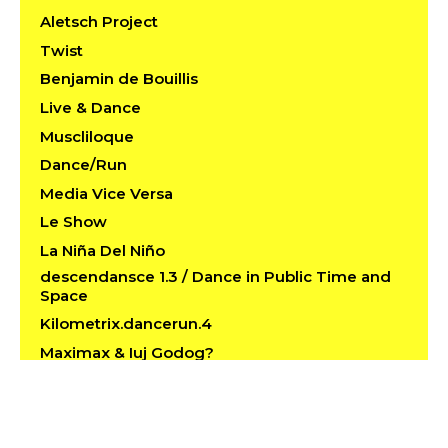
Aletsch Project
Twist
Benjamin de Bouillis
Live & Dance
Muscliloque
Dance/Run
Media Vice Versa
Le Show
La Niña Del Niño
descendansce 1.3 / Dance in Public Time and
Space
Kilometrix.dancerun.4
Maximax & Iuj Godog?
Choreiagraphies
On peut pas être tranquille le dimanche?!