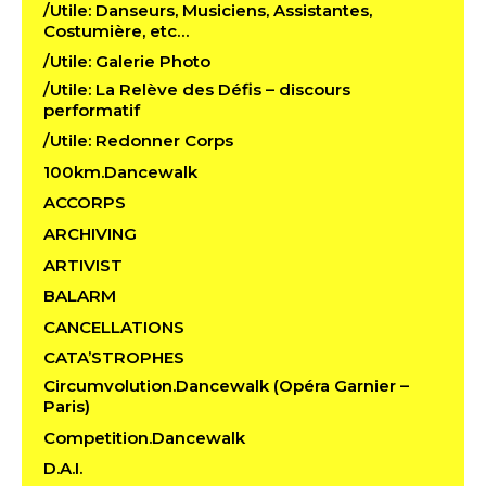
/Utile: Danseurs, Musiciens, Assistantes,
Costumière, etc…
/Utile: Galerie Photo
/Utile: La Relève des Défis – discours
performatif
/Utile: Redonner Corps
100km.Dancewalk
ACCORPS
ARCHIVING
ARTIVIST
BALARM
CANCELLATIONS
CATA’STROPHES
Circumvolution.Dancewalk (Opéra Garnier –
Paris)
Competition.Dancewalk
D.A.I.