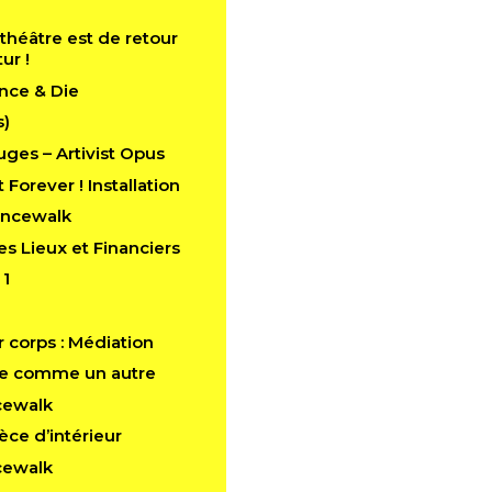
théâtre est de retour
tur !
nce & Die
s)
ges – Artivist Opus
 Forever ! Installation
ancewalk
es Lieux et Financiers
 1
 corps : Médiation
e comme un autre
cewalk
èce d’intérieur
cewalk