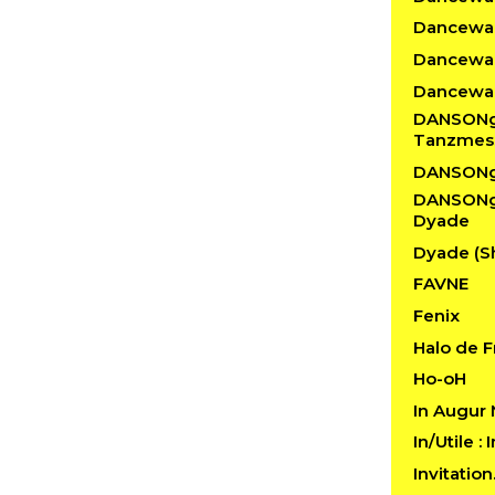
Dancewalk
Dancewal
Dancewal
DANSONgS
Tanzmes
DANSONg
DANSONgS
Dyade
Dyade (S
FAVNE
Fenix
Halo de F
Ho-oH
In Augur
In/Utile :
Invitatio