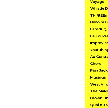
Voyage
Whistle.
THiRtEEn
Histoire
LaréduQ
Le Louvr
Improvis
Youtubin
Au Contra
Chore
Pina Jac
Musings
West Virg
The Maki
Brown Uni
Quai du S