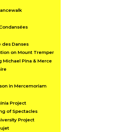
Dancewalk
s Condansées
e des Danses
ation on Mount Tremper
g Michael Pina & Merce
ire
kson in Mercemoriam
inia Project
ng of Spectacles
versity Project
ujet