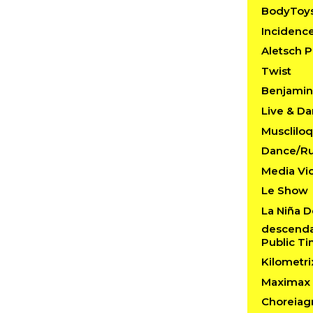
BodyToy
Incidenc
Aletsch P
Twist
Benjamin 
Live & D
Musclilo
Dance/R
Media Vi
Le Show
La Niña D
descendan
Public T
Kilometri
Maximax 
Choreiag