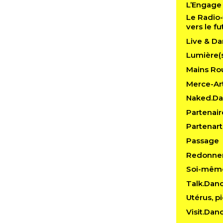
L’Engage
Le Radio-
vers le fu
Live & Da
Lumière(
Mains Rou
Merce-Art
Naked.D
Partenair
Partenart
Passage
Redonner
Soi-mêm
Talk.Dan
Utérus, pi
Visit.Dan