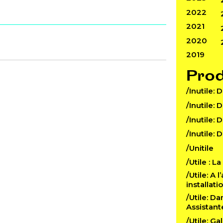
2022
2021
2020
2019
Pro
/Inutile: 
/Inutile: 
/Inutile: 
/Inutile: 
/Unitile
/Utile : L
/Utile: A 
installat
/Utile: D
Assistant
/Utile: Ga