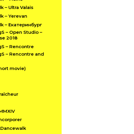
 – Ultra Valais
k – Yerevan
k – Екатеринбург
 – Open Studio –
se 2018
S – Rencontre
 – Rencontre and
hort movie)
raîcheur
 MMXIV
 Incorporer
n.Dancewalk