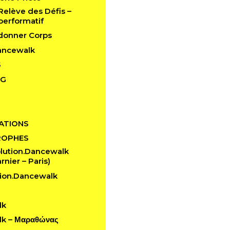
 Relève des Défis –
performatif
edonner Corps
ancewalk
S
NG
ATIONS
ROPHES
lution.Dancewalk
rnier – Paris)
ion.Dancewalk
lk
k – Μαραθώνας