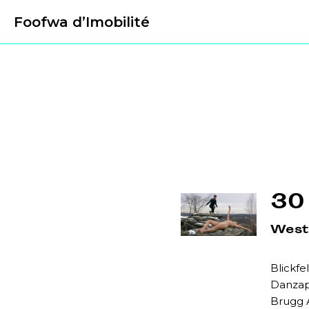
Foofwa d’Imobilité
30
West 
Blickfe
Danzapa
Brugg 