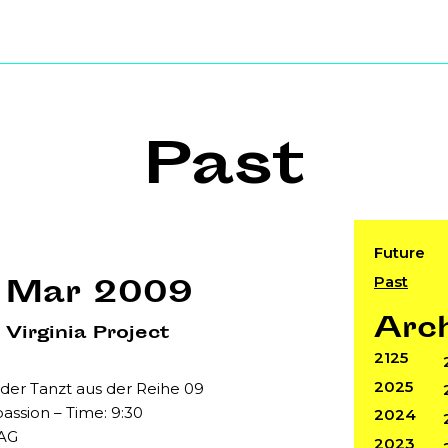
Past
Future
Past
 Mar 2009
Arc
Virginia Project
2125
2025
lder Tanzt aus der Reihe 09
ssion – Time: 9:30
2024
AG
2023