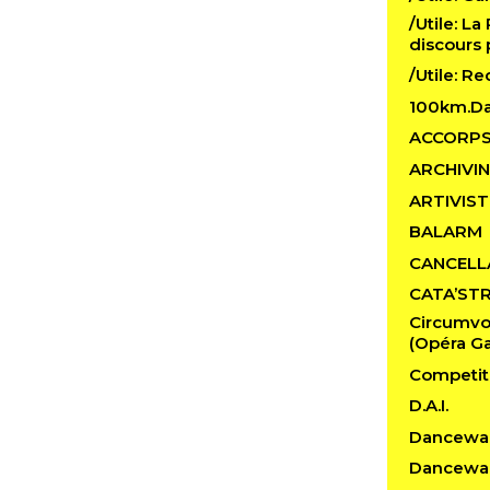
/Utile: La
discours 
/Utile: R
100km.D
ACCORP
ARCHIVI
ARTIVIST
BALARM
CANCELL
CATA’ST
Circumvo
(Opéra Ga
Competit
D.A.I.
Dancewa
Dancewal