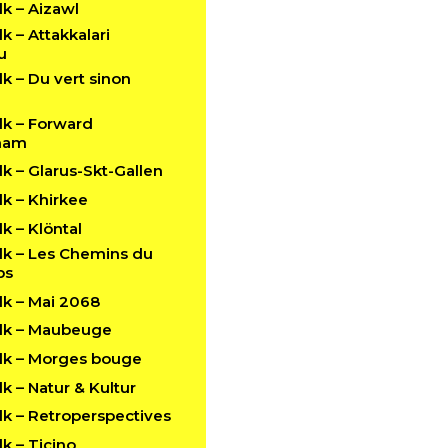
k – Aizawl
 – Attakkalari
u
 – Du vert sinon
k – Forward
ham
 – Glarus-Skt-Gallen
k – Khirkee
 – Klöntal
k – Les Chemins du
ps
k – Mai 2068
lk – Maubeuge
k – Morges bouge
 – Natur & Kultur
k – Retroperspectives
k – Ticino