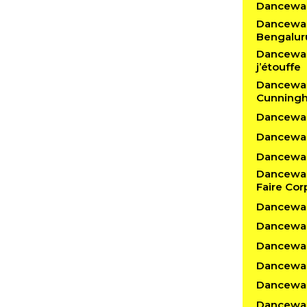
Dancewal
Dancewalk
Bengalur
Dancewalk
j’étouffe
Dancewal
Cunning
Dancewalk
Dancewal
Dancewalk
Dancewal
Faire Cor
Dancewal
Dancewa
Dancewal
Dancewalk
Dancewal
Dancewal