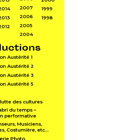
2007
2014
1999
2006
2013
1998
2005
2012
2004
ductions
Don Austérité 1
Don Austérité 2
Don Austérité 3
Don Austérité 5
a lutte des cultures
l’abri du temps –
ion performative
anseurs, Musiciens,
es, Costumière, etc…
lerie Photo