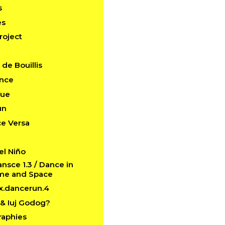
s
es
roject
de Bouillis
ance
que
un
ce Versa
el Niño
sce 1.3 / Dance in
ime and Space
x.dancerun.4
& Iuj Godog?
raphies