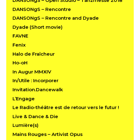
DANSONgS – Open Studio – Tanzmesse 2018
DANSONgS – Rencontre
DANSONgS – Rencontre and Dyade
Dyade (Short movie)
FAVNE
Fenix
Halo de Fraîcheur
Ho-oH
In Augur MMXIV
In/Utile : Incorporer
Invitation.Dancewalk
L’Engage
Le Radio-théâtre est de retour vers le futur !
Live & Dance & Die
Lumière(s)
Mains Rouges – Artivist Opus