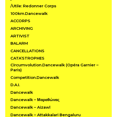
/Utile: Redonner Corps
100km.Dancewalk
ACCORPS
ARCHIVING
ARTIVIST
BALARM
CANCELLATIONS
CATA’STROPHES
Circumvolution.Dancewalk (Opéra Garnier –
Paris)
Competition.Dancewalk
D.A.I.
Dancewalk
Dancewalk – Μαραθώνας
Dancewalk – Aizawl
Dancewalk – Attakkalari Bengaluru