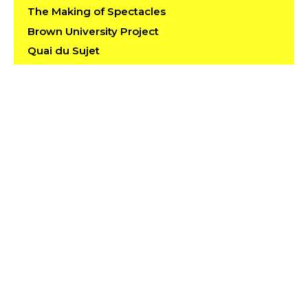
The Making of Spectacles
Brown University Project
Quai du Sujet
BodyToys
Incidences
Aletsch Project
Twist
Benjamin de Bouillis
Live & Dance
Muscliloque
Dance/Run
Media Vice Versa
Le Show
La Niña Del Niño
descendansce 1.3 / Dance in Public Time and
Space