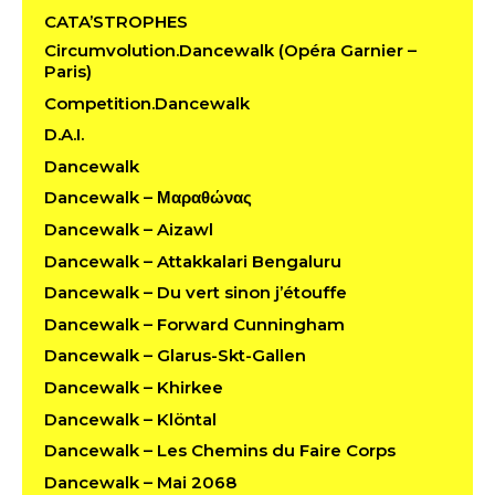
CATA’STROPHES
Circumvolution.Dancewalk (Opéra Garnier –
Paris)
Competition.Dancewalk
D.A.I.
Dancewalk
Dancewalk – Μαραθώνας
Dancewalk – Aizawl
Dancewalk – Attakkalari Bengaluru
Dancewalk – Du vert sinon j’étouffe
Dancewalk – Forward Cunningham
Dancewalk – Glarus-Skt-Gallen
Dancewalk – Khirkee
Dancewalk – Klöntal
Dancewalk – Les Chemins du Faire Corps
Dancewalk – Mai 2068