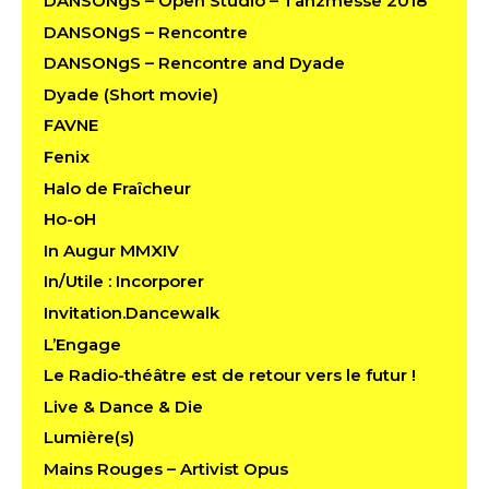
DANSONgS – Open Studio – Tanzmesse 2018
DANSONgS – Rencontre
DANSONgS – Rencontre and Dyade
Dyade (Short movie)
FAVNE
Fenix
Halo de Fraîcheur
Ho-oH
In Augur MMXIV
In/Utile : Incorporer
Invitation.Dancewalk
L’Engage
Le Radio-théâtre est de retour vers le futur !
Live & Dance & Die
Lumière(s)
Mains Rouges – Artivist Opus