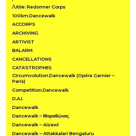
/Utile: Redonner Corps
100km.Dancewalk
ACCORPS
ARCHIVING
ARTIVIST
BALARM
CANCELLATIONS
CATA’STROPHES
Circumvolution.Dancewalk (Opéra Garnier –
Paris)
Competition.Dancewalk
D.A.I.
Dancewalk
Dancewalk – Μαραθώνας
Dancewalk – Aizawl
Dancewalk – Attakkalari Bengaluru