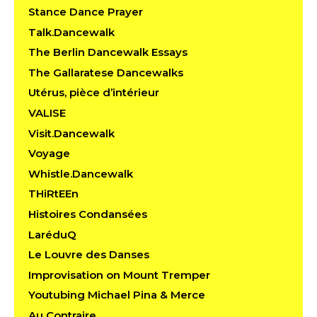
Stance Dance Prayer
Talk.Dancewalk
The Berlin Dancewalk Essays
The Gallaratese Dancewalks
Utérus, pièce d’intérieur
VALISE
Visit.Dancewalk
Voyage
Whistle.Dancewalk
THiRtEEn
Histoires Condansées
LaréduQ
Le Louvre des Danses
Improvisation on Mount Tremper
Youtubing Michael Pina & Merce
Au Contraire