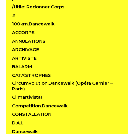
/Utile: Redonner Corps
#
100km.Dancewalk
ACCORPS
ANNULATIONS
ARCHIVAGE
ARTIVISTE
BALARM
CATA’STROPHES
Circumvolution.Dancewalk (Opéra Garnier –
Paris)
Climartivista!
Competition.Dancewalk
CONSTALLATION
D.A.I.
Dancewalk