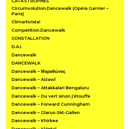
CATA’STROPHES
Circumvolution.Dancewalk (Opéra Garnier –
Paris)
Climartivista!
Competition.Dancewalk
CONSTALLATION
D.A.I.
Dancewalk
DANCEWALK
Dancewalk – Μαραθώνας
Dancewalk – Aizawl
Dancewalk – Attakkalari Bengaluru
Dancewalk – Du vert sinon j’étouffe
Dancewalk – Forward Cunningham
Dancewalk – Glarus-Skt-Gallen
Dancewalk – Khirkee
Dancewalk – Klöntal