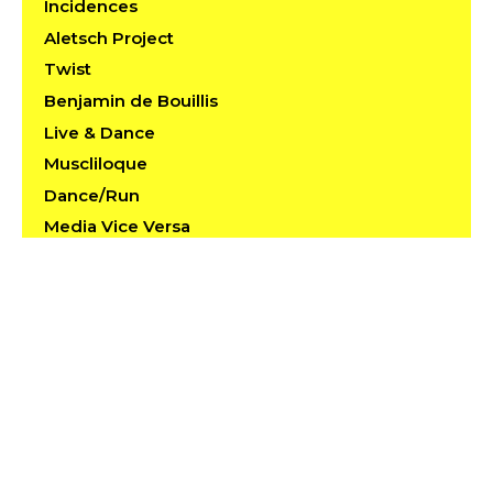
Incidences
Aletsch Project
Twist
Benjamin de Bouillis
Live & Dance
Muscliloque
Dance/Run
Media Vice Versa
Le Show
La Niña Del Niño
descendansce 1.3 / Danse dans le Temps et
l’Espace Publics
Kilometrix.dancerun.4
Maximax & Iuj Godog?
Choreiagraphies
On peut pas être tranquille le dimanche?!