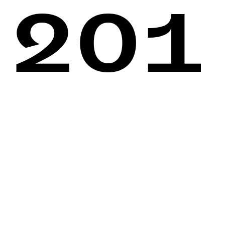
201
5
Au Contraire
Théâtre de Vidy
, Lausanne - CH , 20:30