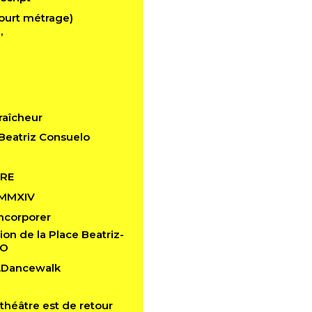
ourt métrage)
’
raîcheur
Beatriz Consuelo
RE
 MMXIV
 Incorporer
ion de la Place Beatriz-
LO
n.Dancewalk
théâtre est de retour