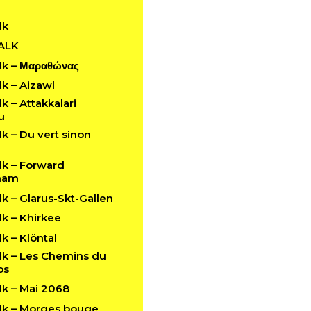
lk
ALK
k – Μαραθώνας
k – Aizawl
 – Attakkalari
u
 – Du vert sinon
k – Forward
ham
 – Glarus-Skt-Gallen
k – Khirkee
 – Klöntal
k – Les Chemins du
ps
k – Mai 2068
k – Morges bouge