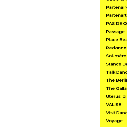
Partenair
Partenart
PAS DE 
Passage
Place Be
Redonner
Soi-mêm
Stance D
Talk.Dan
The Berl
The Gall
Utérus, pi
VALISE
Visit.Dan
Voyage