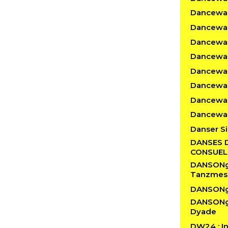
Dancewalk
Dancewal
Dancewal
Dancewalk
Dancewal
Dancewal
Dancewal
Dancewal
Danser Si
DANSES 
CONSUE
DANSONgS
Tanzmes
DANSONg
DANSONgS
Dyade
DW24 : In