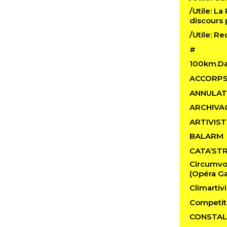
/Utile: La
discours 
/Utile: R
#
100km.D
ACCORP
ANNULAT
ARCHIVA
ARTIVIST
BALARM
CATA’ST
Circumvo
(Opéra Ga
Climartivi
Competit
CONSTAL