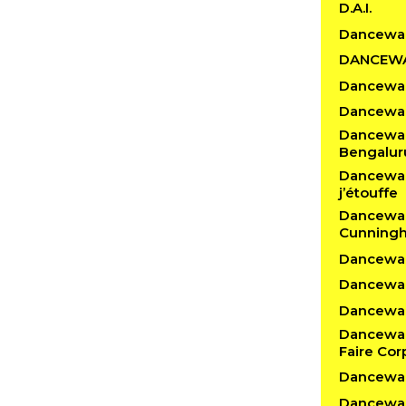
D.A.I.
Dancewa
DANCEW
Dancewal
Dancewal
Dancewalk
Bengalur
Dancewalk
j’étouffe
Dancewal
Cunning
Dancewalk
Dancewal
Dancewalk
Dancewal
Faire Cor
Dancewal
Dancewal