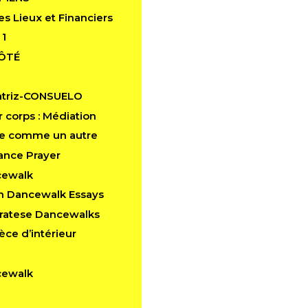
es Lieux et Financiers
 1
CÔTÉ
atriz-CONSUELO
 corps : Médiation
e comme un autre
ance Prayer
cewalk
in Dancewalk Essays
aratese Dancewalks
èce d’intérieur
cewalk