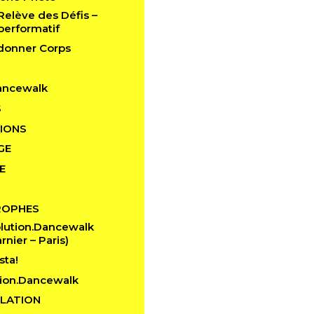
 Relève des Défis –
performatif
edonner Corps
ancewalk
S
IONS
GE
E
ROPHES
lution.Dancewalk
rnier – Paris)
sta!
ion.Dancewalk
LATION