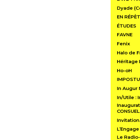
Dyade (C
EN RÉPÈT
ÉTUDES
FAVNE
Fenix
Halo de F
Héritage 
Ho-oH
IMPOSTU
In Augur
In/Utile :
Inaugurat
CONSUE
Invitatio
L’Engage
Le Radio-