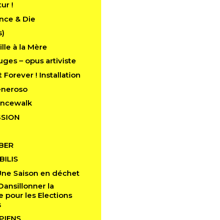
tur !
nce & Die
s)
lle à la Mère
ges – opus artiviste
 Forever ! Installation
eneroso
ancewalk
SION
BER
ILIS
Une Saison en déchet
Dansillonner la
pour les Elections
s
PIENS