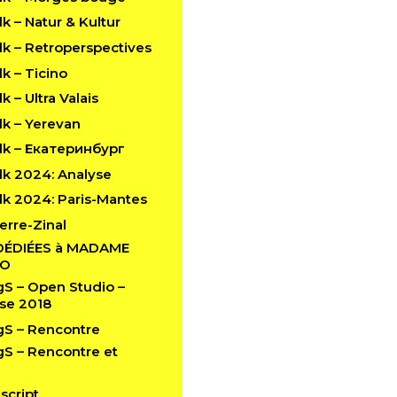
 – Natur & Kultur
k – Retroperspectives
k – Ticino
 – Ultra Valais
k – Yerevan
k – Екатеринбург
k 2024: Analyse
k 2024: Paris-Mantes
erre-Zinal
DÉDIÉES à MADAME
LO
 – Open Studio –
se 2018
S – Rencontre
 – Rencontre et
script