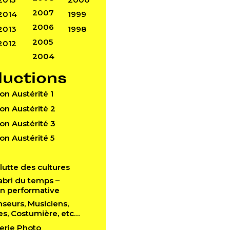
2007
2014
1999
2006
2013
1998
2005
2012
2004
ductions
Don Austérité 1
Don Austérité 2
Don Austérité 3
Don Austérité 5
a lutte des cultures
l’abri du temps –
ion performative
anseurs, Musiciens,
es, Costumière, etc…
lerie Photo