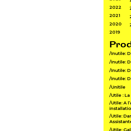
2022
2021
2020
2019
Pro
/Inutile: 
/Inutile: 
/Inutile: 
/Inutile: 
/Unitile
/Utile : L
/Utile: A 
installat
/Utile: D
Assistant
/Utile: Ga