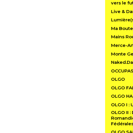
vers le fu
Live & Da
Lumière(
Ma Boutei
Mains Rou
Merce-Art
Monte G
Naked.D
OCCUPAS
OLGO
OLGO FA
OLGO HAB
OLGO I : 
OLGO II : 
Romandie 
Fédérale
OLGO SA