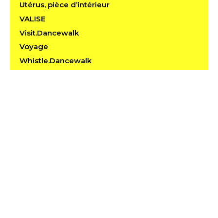
Utérus, pièce d’intérieur
VALISE
Visit.Dancewalk
Voyage
Whistle.Dancewalk
THiRtEEn
Histoires Condansées
LaréduQ
Le Louvre des Danses
Improvisation on Mount Tremper
Youtubing Michael Pina & Merce
Au Contraire
Chore
Pina Jackson in Mercemoriam
Musings
West Virginia Project