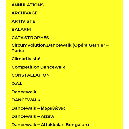
ANNULATIONS
ARCHIVAGE
ARTIVISTE
BALARM
CATA’STROPHES
Circumvolution.Dancewalk (Opéra Garnier –
Paris)
Climartivista!
Competition.Dancewalk
CONSTALLATION
D.A.I.
Dancewalk
DANCEWALK
Dancewalk – Μαραθώνας
Dancewalk – Aizawl
Dancewalk – Attakkalari Bengaluru