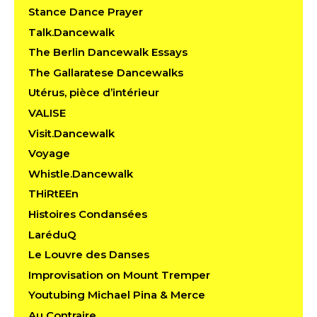
Stance Dance Prayer
Talk.Dancewalk
The Berlin Dancewalk Essays
The Gallaratese Dancewalks
Utérus, pièce d’intérieur
VALISE
Visit.Dancewalk
Voyage
Whistle.Dancewalk
THiRtEEn
Histoires Condansées
LaréduQ
Le Louvre des Danses
Improvisation on Mount Tremper
Youtubing Michael Pina & Merce
Au Contraire