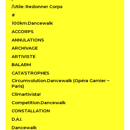
/Utile: Redonner Corps
#
100km.Dancewalk
ACCORPS
ANNULATIONS
ARCHIVAGE
ARTIVISTE
BALARM
CATA’STROPHES
Circumvolution.Dancewalk (Opéra Garnier –
Paris)
Climartivista!
Competition.Dancewalk
CONSTALLATION
D.A.I.
Dancewalk