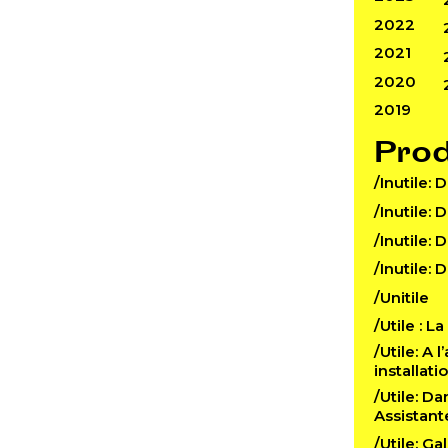
2022
2021
2020
2019
Pro
/Inutile: 
/Inutile: 
/Inutile: 
/Inutile: 
/Unitile
/Utile : L
/Utile: A 
installat
/Utile: D
Assistant
/Utile: Ga