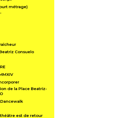
ourt métrage)
’
raîcheur
Beatriz Consuelo
RE
 MMXIV
 Incorporer
ion de la Place Beatriz-
LO
n.Dancewalk
théâtre est de retour