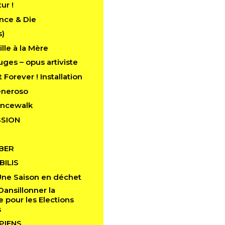
tur !
nce & Die
s)
lle à la Mère
ges – opus artiviste
 Forever ! Installation
eneroso
ancewalk
SION
BER
ILIS
Une Saison en déchet
Dansillonner la
pour les Elections
s
PIENS