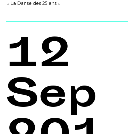
» La Danse des 25 ans «
12
Sep