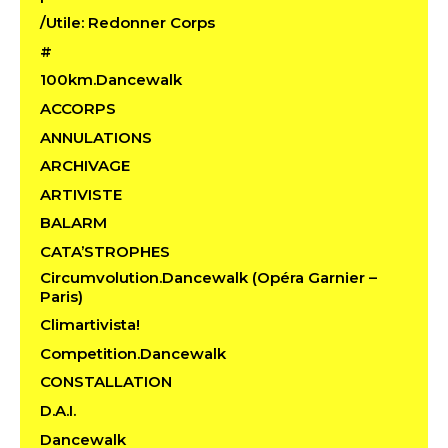
/Utile: Redonner Corps
#
100km.Dancewalk
ACCORPS
ANNULATIONS
ARCHIVAGE
ARTIVISTE
BALARM
CATA’STROPHES
Circumvolution.Dancewalk (Opéra Garnier –
Paris)
Climartivista!
Competition.Dancewalk
CONSTALLATION
D.A.I.
Dancewalk