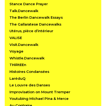
Stance Dance Prayer
Talk.Dancewalk
The Berlin Dancewalk Essays
The Gallaratese Dancewalks
Utérus, pièce d’intérieur
VALISE
Visit.Dancewalk
Voyage
Whistle.Dancewalk
THiRtEEn
Histoires Condansées
LaréduQ
Le Louvre des Danses
Improvisation on Mount Tremper
Youtubing Michael Pina & Merce
Au Contraire